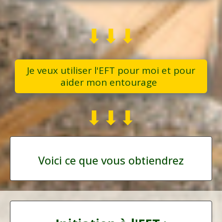
⬇︎⬇︎⬇︎
Je veux utiliser l'EFT pour moi et pour
aider mon entourage
⬇︎⬇︎⬇︎
Voici ce que vous obtiendrez